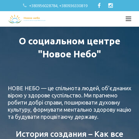
+380956028784, +380936330819
Главная
О социальном центре
О нас
"Новое Небо"
Блог
Услуги
НОВЕ НЕБО — це спільнота людей, об’єднаних
Галерея
вірою у здорове суспільство. Ми прагнемо
робити добрі справи, поширювати духовну
Контакты
культуру, формувати ментально здорову націю
та будувати процвітаючу державу.
UKR
История создания – Как все