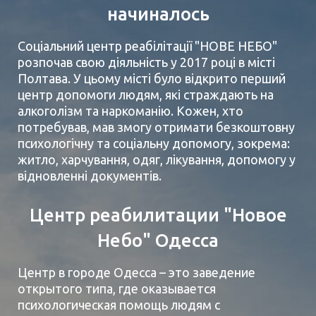
начиналось
Соціальний центр реабілітації "НОВЕ НЕБО"
розпочав свою діяльність у 2017 році в місті
Полтава. У цьому місті було відкрито перший
центр допомоги людям, які страждають на
алкоголізм та наркоманію. Кожен, хто
потребував, мав змогу отримати безкоштовну
психологічну та соціальну допомогу, зокрема:
житло, харчування, одяг, лікування, допомогу у
відновленні документів.
Центр реабилитации "Новое
Небо" Одесса
Центр в городе Одесса – это заведение
открытого типа, где оказывается
психологическая помощь людям с